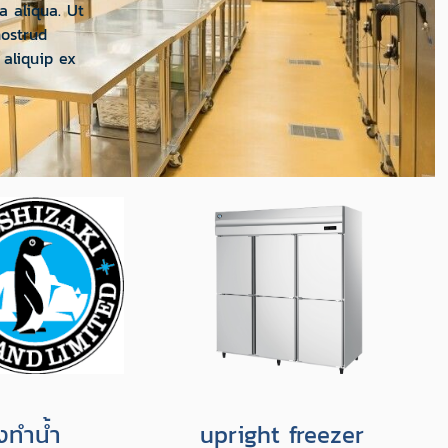
a aliqua. Ut
ostrud
 aliquip ex
องทำน้ำ
upright freezer