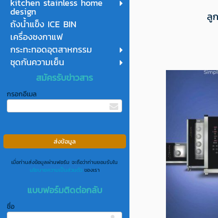
kitchen stainless home
design
ลู
ถังน้ำแข็ง ICE BIN
เครื่องชงกาแฟ
กระทะทอดอุตสาหกรรม
ชุดกันความเย็น
สมัครรับข่าวสาร
กรอกอีเมล
เมื่อท่านส่งข้อมูลผ่านฟอร์ม จะถือว่าท่านยอมรับใน
นโยบายความเป็นส่วนตัว
ของเรา
แบบฟอร์มติดต่อกลับ
ชื่อ