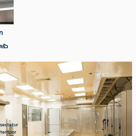
ก
ครัว
sectetur
d tempor