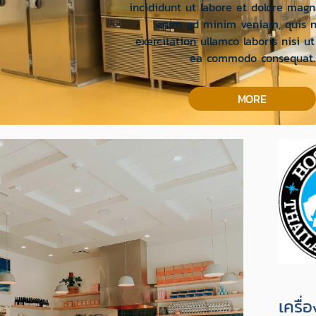
incididunt ut labore et dolore magn
enim ad minim veniam, quis n
exercitation ullamco laboris nisi ut
ea commodo consequat.
MORE
เครื่