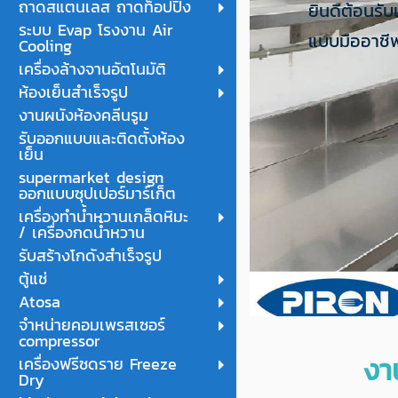
ถาดสแตนเลส ถาดท็อปปิ้ง
ยินดีต้อนรับ
ระบบ Evap โรงงาน Air
แบบมืออาชีพ
Cooling
เครื่องล้างจานอัตโนมัติ
ห้องเย็นสำเร็จรูป
งานผนังห้องคลีนรูม
รับออกแบบและติดตั้งห้อง
เย็น
supermarket design
ออกแบบซุปเปอร์มาร์เก็ต
เครื่องทำน้ำหวานเกล็ดหิมะ
/ เครื่องกดน้ำหวาน
รับสร้างโกดังสำเร็จรูป
ตู้แช่
Atosa
จำหน่ายคอมเพรสเซอร์
compressor
งา
เครื่องฟรีซดราย Freeze
Dry