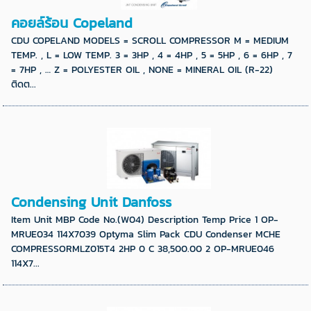
คอยล์ร้อน Copeland
CDU COPELAND MODELS = SCROLL COMPRESSOR M = MEDIUM
TEMP. , L = LOW TEMP. 3 = 3HP , 4 = 4HP , 5 = 5HP , 6 = 6HP , 7
= 7HP , … Z = POLYESTER OIL , NONE = MINERAL OIL (R-22)
ติดต...
Condensing Unit Danfoss
Item Unit MBP Code No.(W04) Description Temp Price 1 OP-
MRUE034 114X7039 Optyma Slim Pack CDU Condenser MCHE
COMPRESSORMLZ015T4 2HP 0 C 38,500.00 2 OP-MRUE046
114X7...