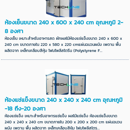
ห้องเย็นขนาด 240 x 600 x 240 cm อุณหภูมิ 2-
8 องศา
ห้องเย็น เหมาะสำหรับอาหารสด ผักผลไม้ห้องแช่แข็งขนาด 240 x 600 x
240 cm ขนาดภายใน 220 x 580 x 220 cmแผ่นฉนวนผนัง เพดาน พื้น
ผลิตจาก เหล็กเคลือบสีหุ้ม โฟมโพลีสไตรีน (Polystyrene F...
ห้องแช่แข็งขนาด 240 x 240 x 240 cm อุณหภูมิ
-18 ถึง-20 องศา
ห้องแช่แข็ง เหมาะสำหรับอาหารแช่แข็ง ผลไม้แช่แข็ง ห้องแช่แข็งขนาด
240 x 240 x 240 cm ขนาดภายใน 200 x 200 x 200 cm แผ่นฉนวน
ผนัง เพดาน พื้น ผลิตจาก เหล็กเคลือบสีหุ้ม โฟมโพลีสไตร...