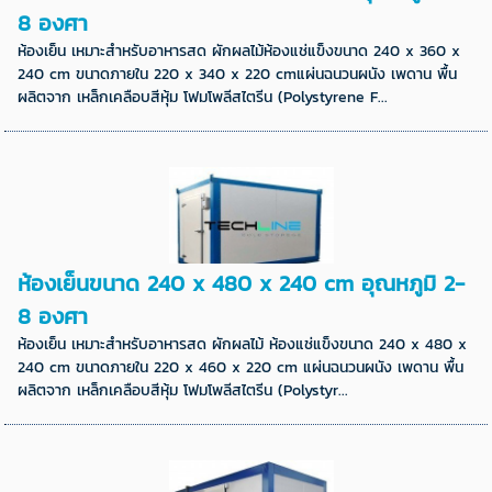
8 องศา
ห้องเย็น เหมาะสำหรับอาหารสด ผักผลไม้ห้องแช่แข็งขนาด 240 x 360 x
240 cm ขนาดภายใน 220 x 340 x 220 cmแผ่นฉนวนผนัง เพดาน พื้น
ผลิตจาก เหล็กเคลือบสีหุ้ม โฟมโพลีสไตรีน (Polystyrene F...
ห้องเย็นขนาด 240 x 480 x 240 cm อุณหภูมิ 2-
8 องศา
ห้องเย็น เหมาะสำหรับอาหารสด ผักผลไม้ ห้องแช่แข็งขนาด 240 x 480 x
240 cm ขนาดภายใน 220 x 460 x 220 cm แผ่นฉนวนผนัง เพดาน พื้น
ผลิตจาก เหล็กเคลือบสีหุ้ม โฟมโพลีสไตรีน (Polystyr...