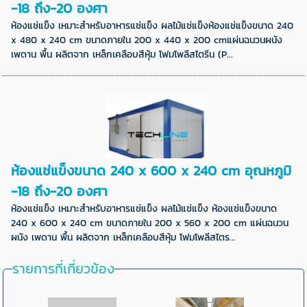
-18 ถึง-20 องศา
ห้องแช่แข็ง เหมาะสำหรับอาหารแช่แข็ง ผลไม้แช่แข็งห้องแช่แข็งขนาด 240
x 480 x 240 cm ขนาดภายใน 200 x 440 x 200 cmแผ่นฉนวนผนัง
เพดาน พื้น ผลิตจาก เหล็กเคลือบสีหุ้ม โฟมโพลีสไตรีน (P...
ห้องแช่แข็งขนาด 240 x 600 x 240 cm อุณหภูมิ
-18 ถึง-20 องศา
ห้องแช่แข็ง เหมาะสำหรับอาหารแช่แข็ง ผลไม้แช่แข็ง ห้องแช่แข็งขนาด
240 x 600 x 240 cm ขนาดภายใน 200 x 560 x 200 cm แผ่นฉนวน
ผนัง เพดาน พื้น ผลิตจาก เหล็กเคลือบสีหุ้ม โฟมโพลีสไตร...
รายการที่เกี่ยวข้อง