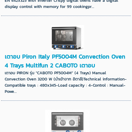
EN 442x325 with inverter Crispy digital ovens have a digital
display control with memory for 99 cookingpr...
เตาอบ Piron Italy PF5004M Convection Oven
4 Trays Multifun 2 CABOTO เตาอบ
เตาอบ PIRON รุ่น “CABOTO PF5004M” (4 Trays) Manual
Convection Oven 3200 W (นำเข้าจาก อิตาลี)Technical information-
Compatible trays : 480x345-Load capacity : 4-Control : Manual-
Powe...